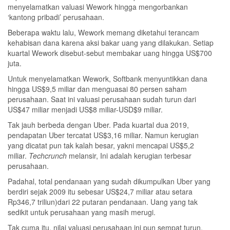
menyelamatkan valuasi Wework hingga mengorbankan
‘kantong pribadi’ perusahaan.
Beberapa waktu lalu, Wework memang diketahui terancam
kehabisan dana karena aksi bakar uang yang dilakukan. Setiap
kuartal Wework disebut-sebut membakar uang hingga US$700
juta.
Untuk menyelamatkan Wework, Softbank menyuntikkan dana
hingga US$9,5 miliar dan menguasai 80 persen saham
perusahaan. Saat ini valuasi perusahaan sudah turun dari
US$47 miliar menjadi US$8 miliar-USD$9 miliar.
Tak jauh berbeda dengan Uber. Pada kuartal dua 2019,
pendapatan Uber tercatat US$3,16 miliar. Namun kerugian
yang dicatat pun tak kalah besar, yakni mencapai US$5,2
miliar.
Techcrunch
melansir, Ini adalah kerugian terbesar
perusahaan.
Padahal, total pendanaan yang sudah dikumpulkan Uber yang
berdiri sejak 2009 itu sebesar US$24,7 miliar atau setara
Rp346,7 triliun)dari 22 putaran pendanaan. Uang yang tak
sedikit untuk perusahaan yang masih merugi.
Tak cuma itu, nilai valuasi perusahaan ini pun sempat turun.