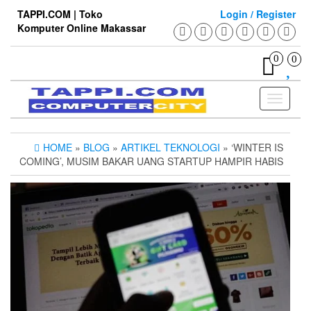
Skip
TAPPI.COM | Toko
Login / Register
to
Komputer Online Makassar
the
content
0
0
Toggle
navigati
HOME
»
BLOG
»
ARTIKEL TEKNOLOGI
» ‘WINTER IS
COMING’, MUSIM BAKAR UANG STARTUP HAMPIR HABIS