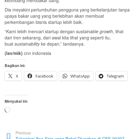
ketimbang membakar uang.
Dia meyakini pertumbuhan pengguna yang berkelanjutan tanpa
upaya bakar uang yang berlebihan akan membuat
perkembangan bisnis startup lebih baik.
“Kami lebih mencari startup dengan
sustainable growth
, lihat
dari tren sekarang, dari awal kita lihat yang seperti itu,
buat
sustainability
ke depan,” tandasnya.
(lav/mik)
cnn indonesia
Bagikan ini:
X
Facebook
WhatsApp
Telegram
Menyukai ini:
Memuat...
Previous:
Teknologi Apa Saja yang Bakal Diungkap di CES 2020?