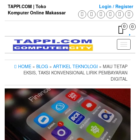
Skip
TAPPI.COM | Toko
Login / Register
to
Komputer Online Makassar
the
content
0
0
Toggle
navigati
HOME
»
BLOG
»
ARTIKEL TEKNOLOGI
» MAU TETAP
EKSIS, TAKSI KONVENSIONAL LIRIK PEMBAYARAN
DIGITAL