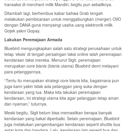
transaksi di merchant milik Mandiri, begitu pun sebaliknya.
Ditambah lagi, berhembus kabar bahwa Grab tengah
melakukan pembicaraan untuk menggabungkan (merger) OVO
dengan DANA guna menyaingi usaha uang elektronik milik
Gojek yakni Gopay.
Lakukan Peremajaan Armada
Bluebird mengungkapkan salah satu strategi perusahaan untuk
tetap ‘eksis’ di tengah persaingan taksi online ialah peremajaan
kendaraan taksi mereka. Menurut Sigit, peremajaan
merupakan
core bisnis
(bisnis utama) Bluebird demi melayani
para pelanggannya.
“Tentu itu merupakan strategi core bisnis kita, bagaimana pun
juga kami yakin tidak ada pelanggan yang suka dengan
kendaraan yang tua. Maka kita lakukan peremajaan
kendaraan, ini strategi utama kita agar pelanggan tetap aman
dan nyaman,” tuturnya.
Meski begitu, Sigit belum bisa memastikan berapa banyak
kendaraan yang bakal diperbaiki. Selain peremajaan, Bluebird
juga melakukan pengembangan kendaraan seperti shuttle bus
antar kota dan bandara. Lalu, kendaraan lain seperti bus dan