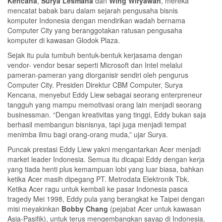
Kencana
,
Surya Lesmana
dan
Wing Wiryawan
, mereka
mencatat babak baru dalam sejarah pengusaha bisnis
komputer Indonesia dengan mendirikan wadah bernama
Computer City yang beranggotakan ratusan pengusaha
komputer di kawasan Glodok Plaza.
Sejak itu pula tumbuh bentuk-bentuk kerjasama dengan
vendor- vendor besar seperti Microsoft dan Intel melalui
pameran-pameran yang diorganisir sendiri oleh pengurus
Computer City. Presiden Direktur CBM Computer, Surya
Kencana, menyebut Eddy Liew sebagai seorang enterpreneur
tangguh yang mampu memotivasi orang lain menjadi seorang
businessman. “Dengan kreativitas yang tinggi, Eddy bukan saja
berhasil membangun bisnisnya, tapi juga menjadi tempat
menimba ilmu bagi orang-orang muda,” ujar Surya.
Puncak prestasi Eddy Liew yakni mengantarkan Acer menjadi
market leader Indonesia. Semua itu dicapai Eddy dengan kerja
yang tiada henti plus kemampuan lobi yang luar biasa, bahkan
ketika Acer masih dipegang PT. Metrodata Elektronik Tbk.
Ketika Acer ragu untuk kembali ke pasar Indonesia pasca
tragedy Mei 1998, Eddy pula yang berangkat ke Taipei dengan
misi meyakinkan
Bobby Chang
(pejabat Acer untuk kawasan
Asia-Pasifik), untuk terus mengembangkan sayap di Indonesia.