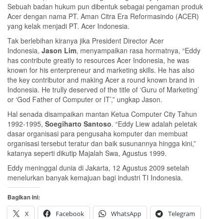
Sebuah badan hukum pun dibentuk sebagai pengaman produk
Acer dengan nama PT. Aman Citra Era Reformasindo (ACER)
yang kelak menjadi PT. Acer Indonesia.
Tak berlebihan kiranya jika President Director Acer
Indonesia,
Jason Lim
, menyampaikan rasa hormatnya, “Eddy
has contribute greatly to resources Acer Indonesia, he was
known for his enterpreneur and marketing skills. He has also
the key contributor and making Acer a round known brand in
Indonesia. He trully deserved of the title of ‘Guru of Marketing’
or ‘God Father of Computer or IT’,” ungkap Jason.
Hal senada disampaikan mantan Ketua Computer City Tahun
1992-1995,
Soegiharto Santoso
. “Eddy Liew adalah peletak
dasar organisasi para pengusaha komputer dan membuat
organisasi tersebut teratur dan baik susunannya hingga kini,”
katanya seperti dikutip Majalah Swa, Agustus 1999.
Eddy meninggal dunia di Jakarta, 12 Agustus 2009 setelah
menelurkan banyak kemajuan bagi industri TI Indonesia.
Bagikan ini:
X
Facebook
WhatsApp
Telegram