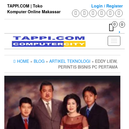
Skip
TAPPI.COM | Toko
Login / Register
to
Komputer Online Makassar
the
content
0
0
Toggle
navigati
HOME
»
BLOG
»
ARTIKEL TEKNOLOGI
» EDDY LIEW,
PERINTIS BISNIS PC PERTAMA