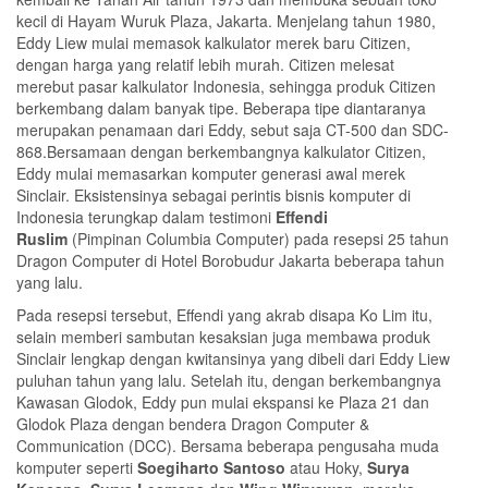
kecil di Hayam Wuruk Plaza, Jakarta. Menjelang tahun 1980,
Eddy Liew mulai memasok kalkulator merek baru Citizen,
dengan harga yang relatif lebih murah. Citizen melesat
merebut pasar kalkulator Indonesia, sehingga produk Citizen
berkembang dalam banyak tipe. Beberapa tipe diantaranya
merupakan penamaan dari Eddy, sebut saja CT-500 dan SDC-
868.Bersamaan dengan berkembangnya kalkulator Citizen,
Eddy mulai memasarkan komputer generasi awal merek
Sinclair. Eksistensinya sebagai perintis bisnis komputer di
Indonesia terungkap dalam testimoni
Effendi
Ruslim
(Pimpinan Columbia Computer) pada resepsi 25 tahun
Dragon Computer di Hotel Borobudur Jakarta beberapa tahun
yang lalu.
Pada resepsi tersebut, Effendi yang akrab disapa Ko Lim itu,
selain memberi sambutan kesaksian juga membawa produk
Sinclair lengkap dengan kwitansinya yang dibeli dari Eddy Liew
puluhan tahun yang lalu. Setelah itu, dengan berkembangnya
Kawasan Glodok, Eddy pun mulai ekspansi ke Plaza 21 dan
Glodok Plaza dengan bendera Dragon Computer &
Communication (DCC). Bersama beberapa pengusaha muda
komputer seperti
Soegiharto Santoso
atau Hoky,
Surya