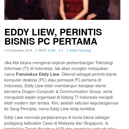
EDDY LIEW, PERINTIS
BISNIS PC PERTAMA
8 November 2019
TAPPI .COM
0
Artikel Teknologi
Jika kita bicara mengenai sejarah perkembangan Teknologi
Informasi (TI) di Indonesia, tak akan mungkin melupakan
nama
Fransiskus Eddy Liew
. Dikenal sebagai perintis bisnis
komputer desktop (PC) atau pemasok PC pertama di
Indonesia, Eddy Liew telah membangun kerajaan bisnis
bernama Dragon Computer & Communication Group, serta
mengubah wajah organisasi di bidang TI Indonesia menjadi
lebih modern dan tertata. Kini, setelah sebulan kepulangannya
ke Sang Pencipta, nama Eddy Liew tetap berkibar.
Eddy Liew memulai perjalanannya di dunia bisnis sebagai
pedagang kalkulator Casio di Malaysia dan Singapura. Ia
kembali ke Tanah Air tahun 1973 dan membuka sebuah toko