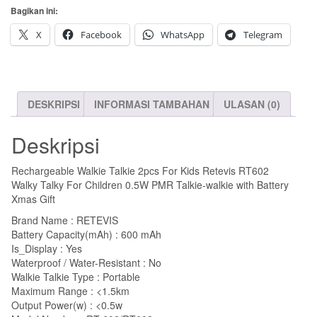
Bagikan ini:
Talkie
2pcs
X
Facebook
WhatsApp
Telegram
DESKRIPSI
INFORMASI TAMBAHAN
ULASAN (0)
Deskripsi
Rechargeable Walkie Talkie 2pcs For Kids Retevis RT602
Walky Talky For Children 0.5W PMR Talkie-walkie with Battery
Xmas Gift
Brand Name : RETEVIS
Battery Capacity(mAh) : 600 mAh
Is_Display : Yes
Waterproof / Water-Resistant : No
Walkie Talkie Type : Portable
Maximum Range : <1.5km
Output Power(w) : <0.5w