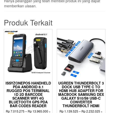
Hanya pelanggan yang telah membeli produk ini yang dapat
memberikan ulasan.
Produk Terkait
ISSYZONEPOS HANDHELD
UGREEN THUNDERBOLT 3
PDA ANDROID 8.1
DOCK USB TYPE C TO
RUGGED POS TERMINAL
HDMI HUB ADAPTER FOR
1D 2D BARCODE
MACBOOK SAMSUNG DEX
SCANNER WIFI 4G
GALAXY S10/S9 USB-C
BLUETOOTH GPS PDA
CONVERTER
BAR CODES READER
THUNDERBOLT HDMI
Rentang
Rentang
Rp
7.015.275
–
Rp
13.965.000
Rp
1.139.525
–
Rp
2.232.025
+
+