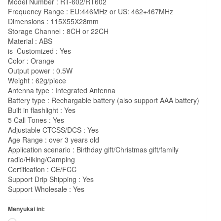
Model Number : RT-602/RT602
Frequency Range : EU:446MHz or US: 462+467MHz
Dimensions : 115X55X28mm
Storage Channel : 8CH or 22CH
Material : ABS
is_Customized : Yes
Color : Orange
Output power : 0.5W
Weight : 62g/piece
Antenna type : Integrated Antenna
Battery type : Rechargable battery (also support AAA battery)
Built in flashlight : Yes
5 Call Tones : Yes
Adjustable CTCSS/DCS : Yes
Age Range : over 3 years old
Application scenario : Birthday gift/Christmas gift/family
radio/Hiking/Camping
Certification : CE/FCC
Support Drip Shipping : Yes
Support Wholesale : Yes
Menyukai ini: