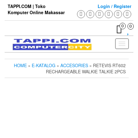
Skip
TAPPI.COM | Toko
Login / Register
to
Komputer Online Makassar
the
content
0
0
Toggle
navigati
HOME
»
E-KATALOG
»
ACCESORIES
» RETEVIS RT602
RECHARGEABLE WALKIE TALKIE 2PCS