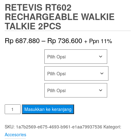
RETEVIS RT602
RECHARGEABLE WALKIE
TALKIE 2PCS
Rentang
Rp
687.880
–
Rp
736.600
+ Ppn 11%
harga:
SHIPS FROM
Rp 687.880
COLOR
hingga
Rp 736.600
PLUG STANDARD
Kuantitas
Masukkan ke keranjang
Retevis
RT602
SKU:
1a7b2569-e675-4693-b961-e1aa79937536
Kategori:
Rechargeable
Accesories
Walkie