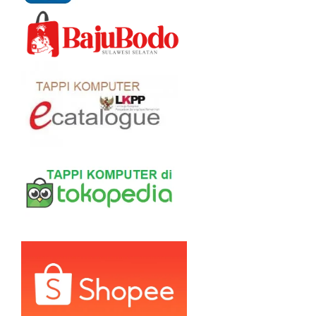
di
hala
prod