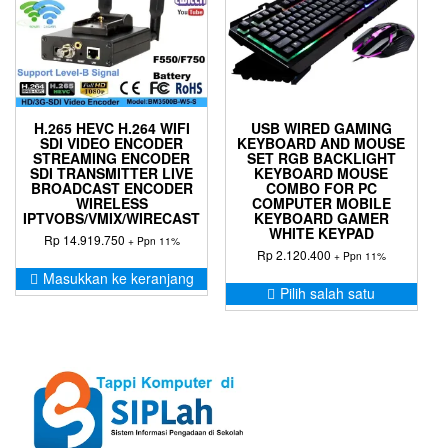
diambil
di
halaman
produk
H.265 HEVC H.264 WIFI
USB WIRED GAMING
SDI VIDEO ENCODER
KEYBOARD AND MOUSE
STREAMING ENCODER
SET RGB BACKLIGHT
SDI TRANSMITTER LIVE
KEYBOARD MOUSE
BROADCAST ENCODER
COMBO FOR PC
WIRELESS
COMPUTER MOBILE
IPTVOBS/VMIX/WIRECAST
KEYBOARD GAMER
WHITE KEYPAD
Rp
14.919.750
+ Ppn 11%
Rp
2.120.400
+ Ppn 11%
Masukkan ke keranjang
Prod
Pilih salah satu
ini
memil
bebe
varia
Pilih
ini
dapa
diam