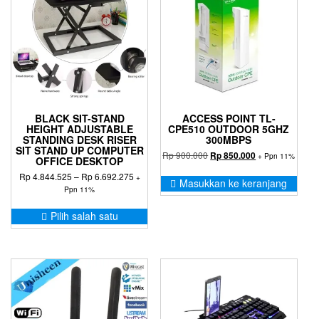
BLACK SIT-STAND
ACCESS POINT TL-
HEIGHT ADJUSTABLE
CPE510 OUTDOOR 5GHZ
STANDING DESK RISER
300MBPS
SIT STAND UP COMPUTER
Harga
Harga
Rp
900.000
Rp
850.000
+ Ppn 11%
OFFICE DESKTOP
aslinya
saat
Rentang
Rp
4.844.525
–
Rp
6.692.275
+
adalah:
ini
Masukkan ke keranjang
harga:
Ppn 11%
Rp 900.000.
adalah:
Rp 4.844.525
Rp 850.000.
Produk
hingga
Pilih salah satu
ini
Rp 6.692.275
memiliki
beberapa
varian.
Pilihan
ini
dapat