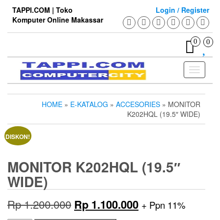
Skip
TAPPI.COM | Toko
Login / Register
to
Komputer Online Makassar
the
content
0
0
Toggle
navigati
HOME
»
E-KATALOG
»
ACCESORIES
» MONITOR
K202HQL (19.5″ WIDE)
DISKON!
MONITOR K202HQL (19.5″
WIDE)
Harga
Harga
Rp
1.200.000
Rp
1.100.000
+ Ppn 11%