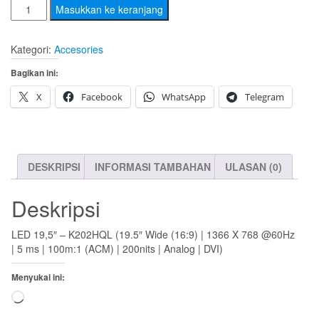
aslinya
saat
Kuantitas
Masukkan ke keranjang
Monitor
adalah:
ini
K202HQL
Kategori:
Accesories
Rp 1.200.000.
adalah:
(19.5″
Bagikan ini:
Wide)
Rp 1.100.000.
X
Facebook
WhatsApp
Telegram
DESKRIPSI
INFORMASI TAMBAHAN
ULASAN (0)
Deskripsi
LED 19,5″ – K202HQL (19.5″ Wide (16:9) | 1366 X 768 @60Hz
| 5 ms | 100m:1 (ACM) | 200nits | Analog | DVI)
Menyukai ini:
Memuat...