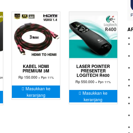
on!
A
KABEL HDMI
LASER POINTER
PREMIUM 3M
PRESENTER
LOGITECH R400
ga
Rp
150.000
pn
+ Ppn 11%
Rp
550.000
t
+ Ppn 11%
Masukkan ke
lah:
Masukkan ke
keranjang
745.000.
keranjang