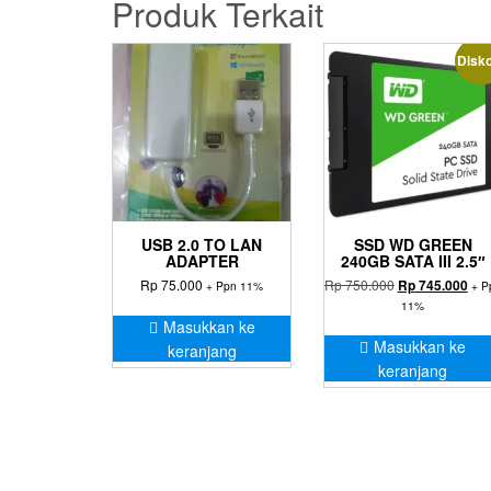
Produk Terkait
Disk
USB 2.0 TO LAN
SSD WD GREEN
ADAPTER
240GB SATA III 2.5″
Harga
Har
Rp
75.000
Rp
750.000
Rp
745.000
+ Ppn 11%
+ P
aslinya
saa
11%
adalah:
ini
Masukkan ke
Rp 750.000.
ada
Masukkan ke
keranjang
Rp 
keranjang