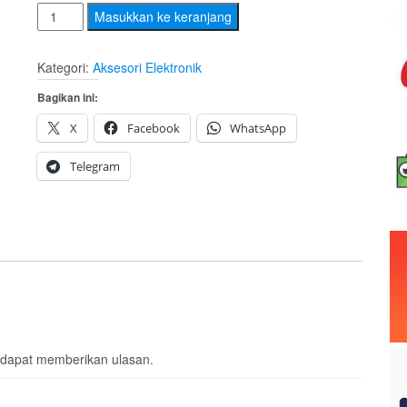
Kuantitas
Masukkan ke keranjang
Modem
Mifi
Kategori:
Aksesori Elektronik
Huawei
Bagikan ini:
E5576
X
Facebook
WhatsApp
Telegram
 dapat memberikan ulasan.