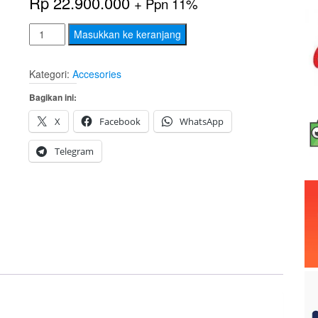
Rp
22.900.000
+ Ppn 11%
Kuantitas
Masukkan ke keranjang
LOGITECH
Group
Kategori:
Accesories
Video
Bagikan ini:
Conferencing
System
X
Facebook
WhatsApp
[960-
Telegram
001054]