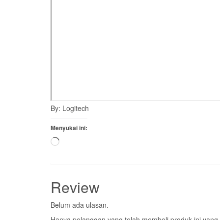
By: Logitech
Menyukai ini:
Memuat...
Review
Belum ada ulasan.
Hanya pelanggan yang telah membeli produk ini yang