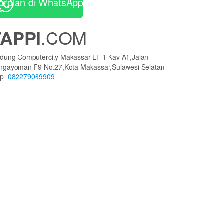
brolan di WhatsApp
TAPPI
.COM
dung Computercity Makassar LT 1 Kav A1,Jalan
ngayoman F9 No.27,Kota Makassar,Sulawesi Selatan
lp
082279069909