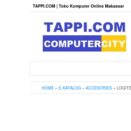
Skip
TAPPI.COM | Toko Komputer Online Makassar
to
the
content
HOME
»
E-KATALOG
»
ACCESORIES
» LOGIT