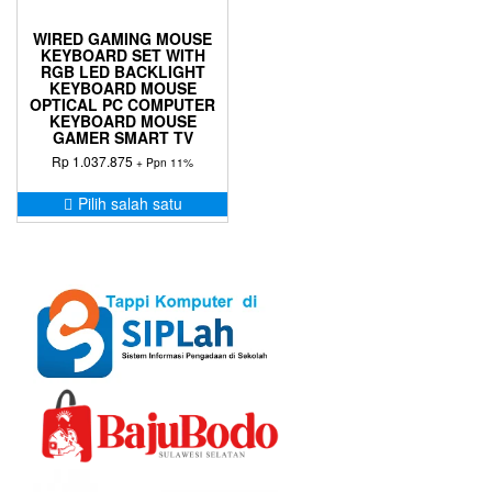
WIRED GAMING MOUSE
KEYBOARD SET WITH
RGB LED BACKLIGHT
KEYBOARD MOUSE
OPTICAL PC COMPUTER
KEYBOARD MOUSE
GAMER SMART TV
Rp
1.037.875
+ Ppn 11%
Produk
Pilih salah satu
ini
memiliki
beberapa
varian.
Pilihan
ini
dapat
diambil
di
halaman
produk