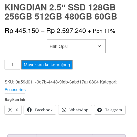
KINGDIAN 2.5″ SSD 128GB
256GB 512GB 480GB 60GB
Rentang
Rp
445.150
–
Rp
2.597.240
+ Ppn 11%
harga:
SSD CAPACITY
Rp 445.150
Kuantitas
hingga
Masukkan ke keranjang
KingDian
Rp 2.597.240
2.5"
SKU:
9a59d611-9d7b-4448-9fdb-6abd17a10864
Kategori:
SSD
Accesories
128gb
Bagikan ini:
256gb
512gb
X
Facebook
WhatsApp
Telegram
480gb
60gb