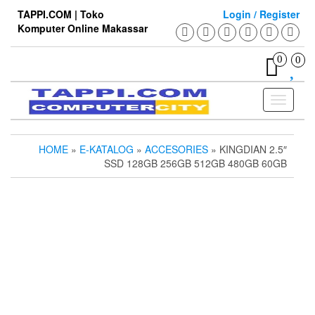
Skip
TAPPI.COM | Toko
Login / Register
to
Komputer Online Makassar
the
content
0
0
Toggle
navigati
HOME
»
E-KATALOG
»
ACCESORIES
» KINGDIAN 2.5″
SSD 128GB 256GB 512GB 480GB 60GB