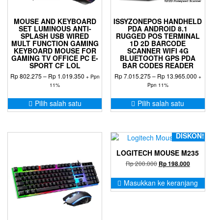
MOUSE AND KEYBOARD
ISSYZONEPOS HANDHELD
SET LUMINOUS ANTI-
PDA ANDROID 8.1
SPLASH USB WIRED
RUGGED POS TERMINAL
MULT FUNCTION GAMING
1D 2D BARCODE
KEYBOARD MOUSE FOR
SCANNER WIFI 4G
GAMING TV OFFICE PC E-
BLUETOOTH GPS PDA
SPORT CF LOL
BAR CODES READER
Rentang
Rentang
Rp
802.275
–
Rp
1.019.350
Rp
7.015.275
–
Rp
13.965.000
+ Ppn
+
harga:
harga:
11%
Ppn 11%
Rp 802.275
Rp 7.01
Produk
Prod
hingga
hingga
Pilih salah satu
Pilih salah satu
ini
ini
Rp 1.019.350
Rp 13.9
memiliki
memil
beberapa
bebe
varian.
varia
DISKON!
Pilihan
Pilih
LOGITECH MOUSE M235
ini
ini
Harga
Harga
Rp
200.000
dapat
dapa
Rp
198.000
aslinya
saat
diambil
diam
adalah:
ini
Masukkan ke keranjang
di
di
Rp 200.000.
adalah:
halaman
hala
Rp 198.000
produk
prod