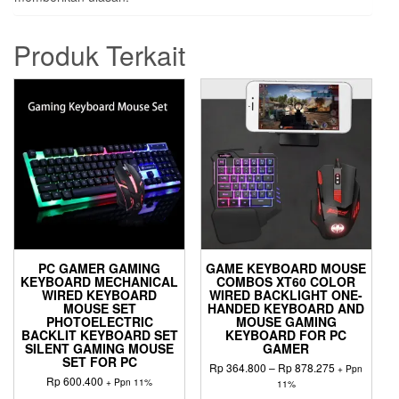
Produk Terkait
PC GAMER GAMING
GAME KEYBOARD MOUSE
KEYBOARD MECHANICAL
COMBOS XT60 COLOR
WIRED KEYBOARD
WIRED BACKLIGHT ONE-
MOUSE SET
HANDED KEYBOARD AND
PHOTOELECTRIC
MOUSE GAMING
BACKLIT KEYBOARD SET
KEYBOARD FOR PC
SILENT GAMING MOUSE
GAMER
SET FOR PC
Rentang
Rp
364.800
–
Rp
878.275
+ Ppn
Rp
600.400
harga:
+ Ppn 11%
11%
Rp 364.800