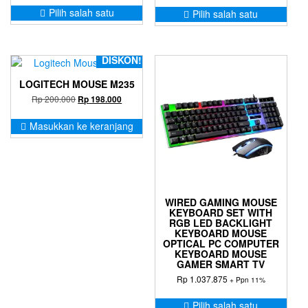
Produk
Prod
hingga
Pilih salah satu
Pilih salah satu
ini
ini
Rp 878.275
memiliki
memil
beberapa
bebe
varian.
varia
DISKON!
Pilihan
Pilih
LOGITECH MOUSE M235
ini
ini
dapat
Harga
Harga
Rp
200.000
dapa
Rp
198.000
aslinya
saat
diambil
diam
adalah:
ini
Masukkan ke keranjang
di
di
Rp 200.000.
adalah:
halaman
hala
Rp 198.000.
produk
prod
WIRED GAMING MOUSE
KEYBOARD SET WITH
RGB LED BACKLIGHT
KEYBOARD MOUSE
OPTICAL PC COMPUTER
KEYBOARD MOUSE
GAMER SMART TV
Rp
1.037.875
+ Ppn 11%
Prod
Pilih salah satu