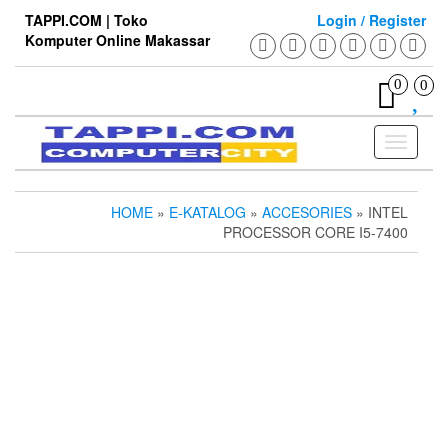
Skip
TAPPI.COM | Toko
Login / Register
to
Komputer Online Makassar
the
content
0
0
Toggle
navigati
HOME
»
E-KATALOG
»
ACCESORIES
» INTEL
PROCESSOR CORE I5-7400