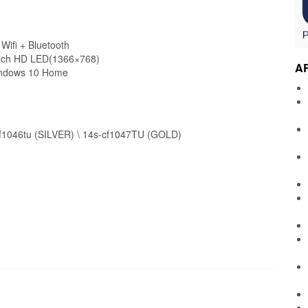
 Wifi + Bluetooth
Inch HD LED(1366×768)
A
indows 10 Home
f1046tu (SILVER) \ 14s-cf1047TU (GOLD)