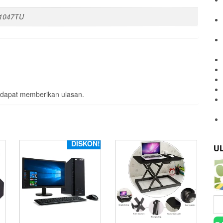
1047TU
 dapat memberikan ulasan.
DISKON!
U
Ca
un