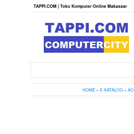
Skip
TAPPI.COM | Toko Komputer Online Makassar
to
the
content
HOME
»
E-KATALOG
»
AC