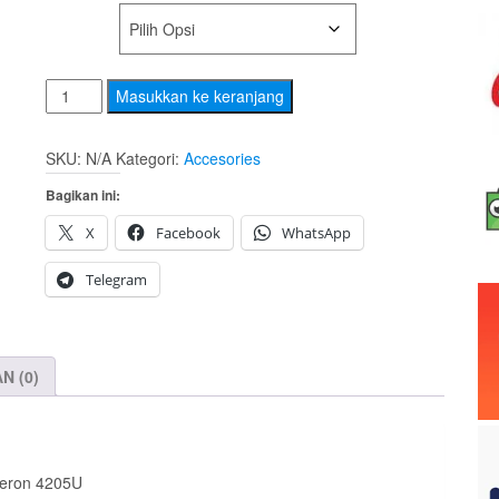
WARNA
Kuantitas
Masukkan ke keranjang
HP
14-
SKU:
N/A
Kategori:
Accesories
CF1046TU(Silver)
Bagikan ini:
/
CF1047TU(Gold)
X
Facebook
WhatsApp
Telegram
N (0)
eleron 4205U