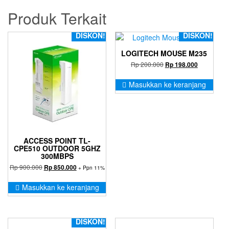
Produk Terkait
DISKON!
DISKON!
LOGITECH MOUSE M235
Harga
Harga
Rp
200.000
Rp
198.000
aslinya
saat
adalah:
ini
Masukkan ke keranjang
Rp 200.000.
adalah:
Rp 198.000
ACCESS POINT TL-
CPE510 OUTDOOR 5GHZ
300MBPS
Harga
Harga
Rp
900.000
Rp
850.000
+ Ppn 11%
aslinya
saat
adalah:
ini
Masukkan ke keranjang
Rp 900.000.
adalah:
Rp 850.000.
DISKON!