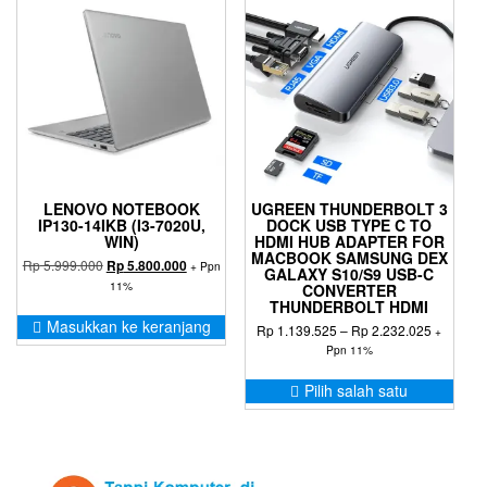
LENOVO NOTEBOOK
UGREEN THUNDERBOLT 3
IP130-14IKB (I3-7020U,
DOCK USB TYPE C TO
WIN)
HDMI HUB ADAPTER FOR
MACBOOK SAMSUNG DEX
Harga
Harga
Rp
5.999.000
Rp
5.800.000
+ Ppn
GALAXY S10/S9 USB-C
aslinya
saat
11%
CONVERTER
adalah:
ini
THUNDERBOLT HDMI
Rp 5.999.000.
adalah:
Masukkan ke keranjang
Rentang
Rp
1.139.525
–
Rp
2.232.025
+
Rp 5.800.000.
harga:
Ppn 11%
Rp 1.139
Prod
hingga
Pilih salah satu
ini
Rp 2.232
memil
bebe
varia
Pilih