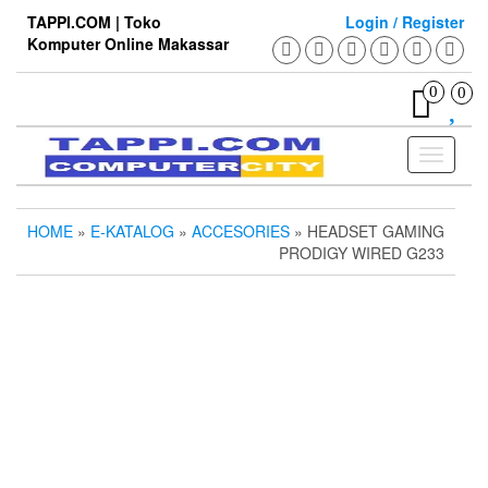
Skip
TAPPI.COM | Toko
Login / Register
to
Komputer Online Makassar
the
content
0
0
Toggle
navigati
HOME
»
E-KATALOG
»
ACCESORIES
» HEADSET GAMING
PRODIGY WIRED G233