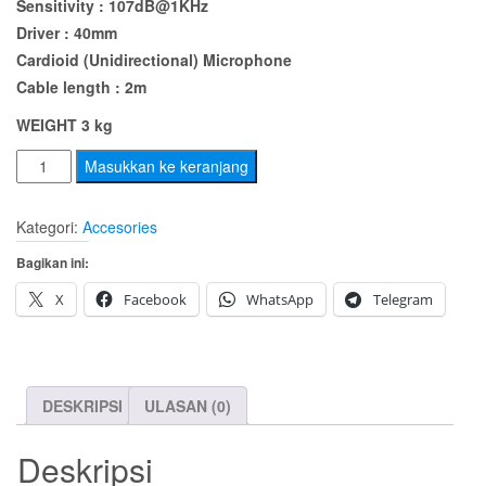
Sensitivity : 107dB@1KHz
Driver : 40mm
Cardioid (Unidirectional) Microphone
Cable length : 2m
WEIGHT 3 kg
Kuantitas
Masukkan ke keranjang
Headset
Gaming
Kategori:
Accesories
Prodigy
Bagikan ini:
Wired
G233
X
Facebook
WhatsApp
Telegram
DESKRIPSI
ULASAN (0)
Deskripsi