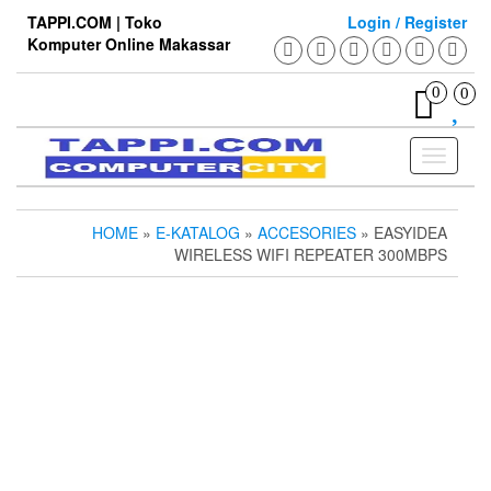
Skip
TAPPI.COM | Toko
Login / Register
to
Komputer Online Makassar
the
content
0
0
Toggle
navigati
HOME
»
E-KATALOG
»
ACCESORIES
» EASYIDEA
WIRELESS WIFI REPEATER 300MBPS