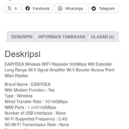
300Mbps
X
Facebook
WhatsApp
Telegram
DESKRIPSI
INFORMASI TAMBAHAN
ULASAN (0)
Deskripsi
EASYIDEA Wireless WIFI Repeater 300Mbps Wifi Extender
Long Range Wi fi Signal Amplifier Wi-fi Booster Access Point
Wlan Repiter
Brand Name : EASYIDEA
With Modem Function : Yes
Type : Wireless
Wired Transfer Rate : 10/100Mbps
WAN Ports : 1 x10/100Mbps
Number of USB Interfaces : None
Wi-Fi Supported Frequency : 2.4G
5G Wi-Fi Transmission Rate : None