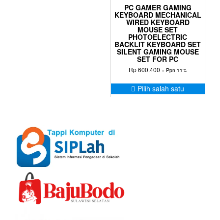
PC GAMER GAMING
KEYBOARD MECHANICAL
WIRED KEYBOARD
MOUSE SET
PHOTOELECTRIC
BACKLIT KEYBOARD SET
SILENT GAMING MOUSE
SET FOR PC
Rp
600.400
+ Ppn 11%
Prod
Pilih salah satu
ini
memil
bebe
varia
Pilih
ini
dapa
diam
di
hala
prod