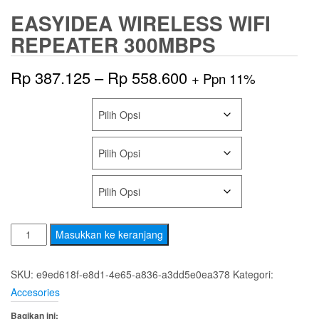
EASYIDEA WIRELESS WIFI
REPEATER 300MBPS
Rentang
Rp
387.125
–
Rp
558.600
+ Ppn 11%
harga:
SHIPS FROM
Rp 387.125
BUNDLE
hingga
Rp 558.600
COLOR
Kuantitas
Masukkan ke keranjang
EASYIDEA
Wireless
SKU:
e9ed618f-e8d1-4e65-a836-a3dd5e0ea378
Kategori:
WIFI
Accesories
Repeater
Bagikan ini: