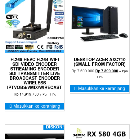
H.265 HEVC H.264 WIFI
DESKTOP ACER AXC710
SDI VIDEO ENCODER
(SMALL FROM FACTOR)
STREAMING ENCODER
Harga
Harga
Rp
7.600.000
Rp
7.399.000
+ Ppn
SDI TRANSMITTER LIVE
aslinya
saat
11%
BROADCAST ENCODER
adalah:
ini
WIRELESS
Rp 7.600.000.
adalah:
IPTVOBS/VMIX/WIRECAST
Masukkan ke keranjang
Rp 7.399.00
Rp
14.919.750
+ Ppn 11%
Masukkan ke keranjang
DISKON!