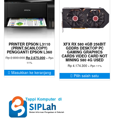
PRINTER EPSON L3110
XFX RX 580 4GB 256BIT
(PRINT,SCAN,COPY)
GDDR5 DESKTOP PC
PENGGANTI EPSON L360
GAMING GRAPHICS
CARDS VIDEO CARD NOT
Harga
Harga
Rp
2.800.000
Rp
2.675.000
+ Ppn
MINING 580 4G USED
aslinya
saat
11%
Rp
4.174.300
+ Ppn 11%
adalah:
ini
Rp 2.800.000.
adalah:
Prod
Masukkan ke keranjang
Pilih salah satu
Rp 2.675.000.
ini
memil
bebe
varia
Pilih
ini
dapa
diam