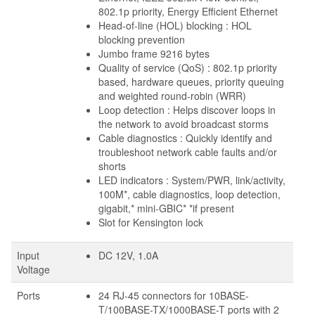
802.1p priority, Energy Efficient Ethernet
Head-of-line (HOL) blocking : HOL
blocking prevention
Jumbo frame 9216 bytes
Quality of service (QoS) : 802.1p priority
based, hardware queues, priority queuing
and weighted round-robin (WRR)
Loop detection : Helps discover loops in
the network to avoid broadcast storms
Cable diagnostics : Quickly identify and
troubleshoot network cable faults and/or
shorts
LED indicators : System/PWR, link/activity,
100M*, cable diagnostics, loop detection,
gigabit,* mini-GBIC* *if present
Slot for Kensington lock
Input
DC 12V, 1.0A
Voltage
Ports
24 RJ-45 connectors for 10BASE-
T/100BASE-TX/1000BASE-T ports with 2