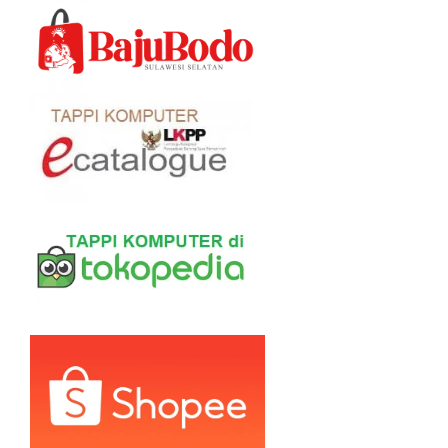
di
hala
prod