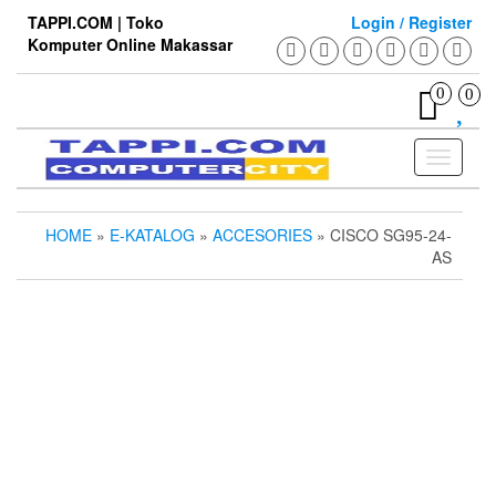
Skip
TAPPI.COM | Toko
Login / Register
to
Komputer Online Makassar
the
content
0
0
Toggle
navigati
HOME
»
E-KATALOG
»
ACCESORIES
» CISCO SG95-24-
AS