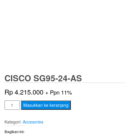
CISCO SG95-24-AS
Rp
4.215.000
+ Ppn 11%
Kuantitas
Masukkan ke keranjang
CISCO
SG95-
Kategori:
Accesories
24-
Bagikan ini:
AS