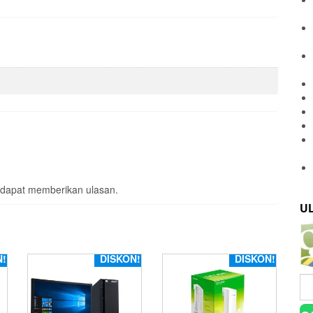
 dapat memberikan ulasan.
U
N!
DISKON!
DISKON!
Ca
un