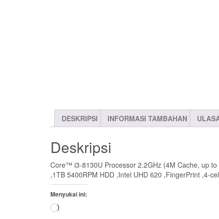
DESKRIPSI
INFORMASI TAMBAHAN
ULASA
Deskripsi
Core™ i3-8130U Processor 2.2GHz (4M Cache, up to 3
,1TB 5400RPM HDD ,Intel UHD 620 ,FingerPrint ,4-cel
Menyukai ini:
Memuat...