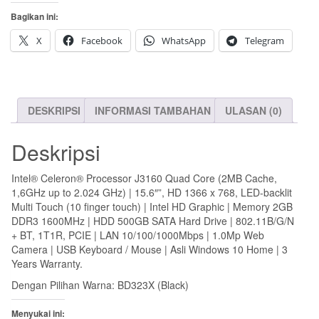
Rp 5.950.000.
adalah:
(Celeron,
Bagikan ini:
WIN
Rp 5.850.000.
Touch
X
Facebook
WhatsApp
Telegram
15,6″)
DESKRIPSI
INFORMASI TAMBAHAN
ULASAN (0)
Deskripsi
Intel® Celeron® Processor J3160 Quad Core (2MB Cache,
1,6GHz up to 2.024 GHz) | 15.6″”, HD 1366 x 768, LED-backlit
Multi Touch (10 finger touch) | Intel HD Graphic | Memory 2GB
DDR3 1600MHz | HDD 500GB SATA Hard Drive | 802.11B/G/N
+ BT, 1T1R, PCIE | LAN 10/100/1000Mbps | 1.0Mp Web
Camera | USB Keyboard / Mouse | Asli Windows 10 Home | 3
Years Warranty.
Dengan Pilihan Warna: BD323X (Black)
Menyukai ini: