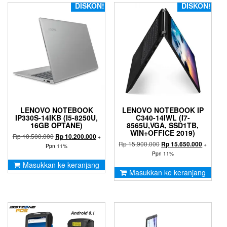
DISKON!
DISKON!
LENOVO NOTEBOOK
LENOVO NOTEBOOK IP
IP330S-14IKB (I5-8250U,
C340-14IWL (I7-
16GB OPTANE)
8565U,VGA, SSD1TB,
WIN+OFFICE 2019)
Harga
Harga
Rp
10.500.000
Rp
10.200.000
+
Harga
Harga
Rp
15.900.000
aslinya
saat
Rp
15.650.000
+
Ppn 11%
aslinya
saat
adalah:
ini
Ppn 11%
adalah:
ini
Rp 10.500.000.
adalah:
Masukkan ke keranjang
Rp 15.900.000.
adalah:
Rp 10.200.000.
Masukkan ke keranjang
Rp 15.65