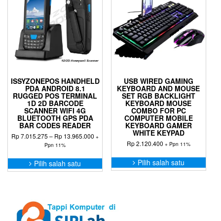
ISSYZONEPOS HANDHELD
USB WIRED GAMING
PDA ANDROID 8.1
KEYBOARD AND MOUSE
RUGGED POS TERMINAL
SET RGB BACKLIGHT
1D 2D BARCODE
KEYBOARD MOUSE
SCANNER WIFI 4G
COMBO FOR PC
BLUETOOTH GPS PDA
COMPUTER MOBILE
BAR CODES READER
KEYBOARD GAMER
WHITE KEYPAD
Rentang
Rp
7.015.275
–
Rp
13.965.000
+
Rp
2.120.400
harga:
+ Ppn 11%
Ppn 11%
Rp 7.015.275
Prod
Produk
hingga
Pilih salah satu
Pilih salah satu
ini
ini
Rp 13.965.000
memil
memiliki
bebe
beberapa
varia
varian.
Pilih
Pilihan
ini
ini