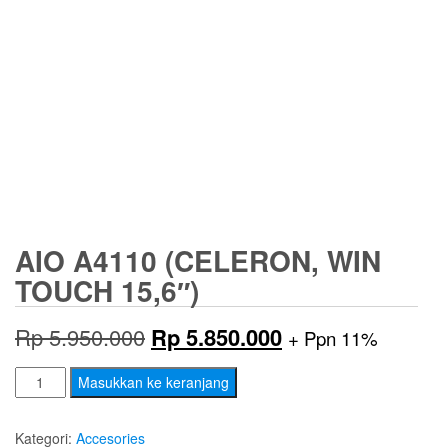
AIO A4110 (CELERON, WIN
TOUCH 15,6″)
Harga
Harga
Rp
5.950.000
Rp
5.850.000
+ Ppn 11%
aslinya
saat
Kuantitas
Masukkan ke keranjang
AIO
adalah:
ini
A4110
Kategori:
Accesories