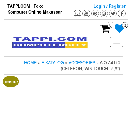
Skip
TAPPI.COM | Toko
Login / Register
to
Komputer Online Makassar
the
content
0
0
Toggle
navigati
HOME
»
E-KATALOG
»
ACCESORIES
» AIO A4110
(CELERON, WIN TOUCH 15,6″)
DISKON!