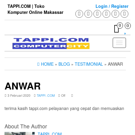
Skip
TAPPI.COM | Toko
Login / Register
to
Komputer Online Makassar
the
content
0
0
Toggle
navigati
HOME
»
BLOG
»
TESTIMONIAL
» ANWAR
ANWAR
3 Februari 2020
TAPPI .COM
Off
terima kasih tappi.com pelayanan yang cepat dan memuaskan
About The Author
TAPPI .COM