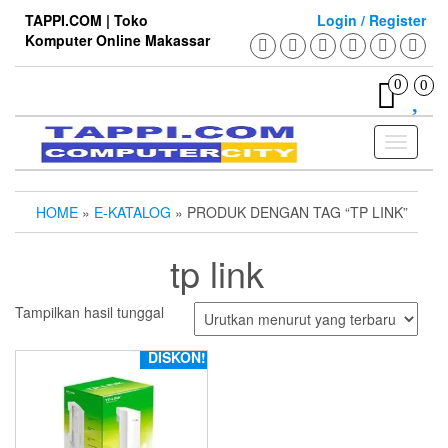
Skip
TAPPI.COM | Toko
Login / Register
to
Komputer Online Makassar
the
content
0
0
Toggle
navigati
HOME
»
E-KATALOG
» PRODUK DENGAN TAG “TP LINK”
tp link
Tampilkan hasil tunggal
DISKON!