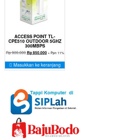
ACCESS POINT TL-
CPE510 OUTDOOR 5GHZ
300MBPS
Harga
Harga
Rp
900.000
Rp
850.000
+ Ppn 11%
aslinya
saat
adalah:
ini
Masukkan ke keranjang
Rp 900.000.
adalah:
Rp 850.000.