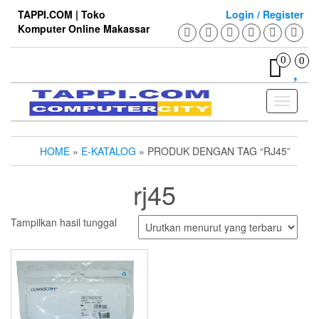
Skip
TAPPI.COM | Toko
Login / Register
to
Komputer Online Makassar
the
content
0
0
Toggle
navigati
HOME
»
E-KATALOG
» PRODUK DENGAN TAG “RJ45”
rj45
Tampilkan hasil tunggal